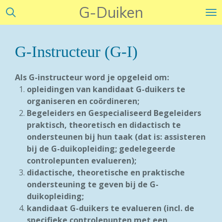
G-Duiken
Ga
direct
naar
de
G-Instructeur (G-I)
hoofdinhoud
Als G-instructeur word je opgeleid om:
opleidingen van kandidaat G-duikers te
organiseren en coördineren;
Begeleiders en Gespecialiseerd Begeleiders
praktisch, theoretisch en didactisch te
ondersteunen bij hun taak (dat is: assisteren
bij de G-duikopleiding; gedelegeerde
controlepunten evalueren);
didactische, theoretische en praktische
ondersteuning te geven bij de G-
duikopleiding;
kandidaat G-duikers te evalueren (incl. de
specifieke controlepunten met een