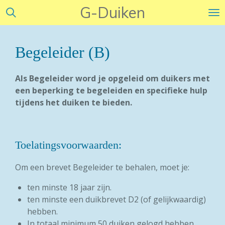
G-Duiken
Ga
direct
naar
de
Begeleider (B)
hoofdinhoud
Als Begeleider word je opgeleid om duikers met
een beperking te begeleiden en specifieke hulp
tijdens het duiken te bieden.
Toelatingsvoorwaarden:
Om een brevet Begeleider te behalen, moet je:
ten minste 18 jaar zijn.
ten minste een duikbrevet D2 (of gelijkwaardig)
hebben.
In totaal minimum 50 duiken gelogd hebben.